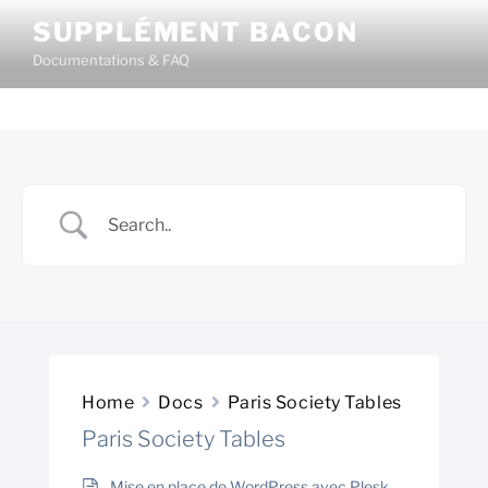
Skip
SUPPLÉMENT BACON
to
Documentations & FAQ
content
Home
Docs
Paris Society Tables
Paris Society Tables
Mise en place de WordPress avec Plesk